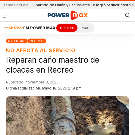
enida en el partido de Unión y Lanús
Temas del día
Santa Fe logró reducir costo equipami
AHORA:
FM POWER MAX
EN VIVO
RADIO
NOTICIAS
RECREO
NO AFECTA AL SERVICIO
Reparan caño maestro de
cloacas en Recreo
Publicado: noviembre 8, 2025
Última actualización: mayo 18, 2026 2:19 pm