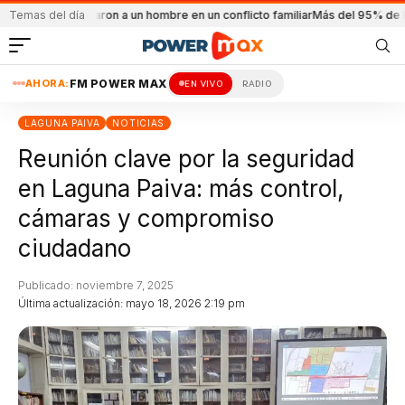
ño
Balearon a un hombre en un conflicto familiar
Temas del día
Más del 95% de los docentes 
AHORA:
FM POWER MAX
EN VIVO
RADIO
LAGUNA PAIVA
NOTICIAS
Reunión clave por la seguridad
en Laguna Paiva: más control,
cámaras y compromiso
ciudadano
Publicado: noviembre 7, 2025
Última actualización: mayo 18, 2026 2:19 pm