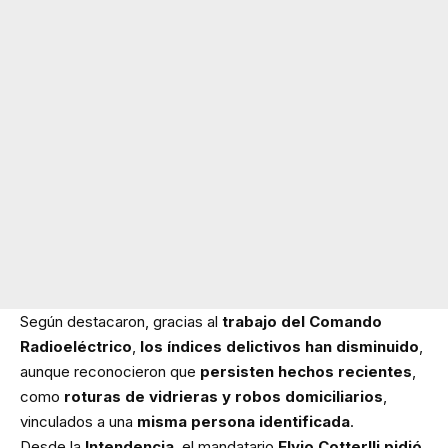
Según destacaron, gracias al
trabajo del Comando
Radioeléctrico
,
los índices delictivos han disminuido
,
aunque reconocieron que
persisten hechos recientes
,
como
roturas de vidrieras y robos domiciliarios
,
vinculados a una
misma persona identificada
.
Desde la
Intendencia
, el mandatario
Elvio Cotterlli pidió