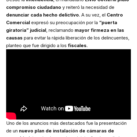
compromiso ciudadano
y reiteró la necesidad de
denunciar cada hecho delictivo
. A su vez, el
Centro
Comercial
expresó su preocupación por la
“puerta
giratoria” judicial
, reclamando
mayor firmeza en las
causas
para evitar la rápida liberación de los delincuentes,
planteo que fue dirigido a los
fiscales
.
Uno de los anuncios más destacados fue la presentación
de un
nuevo plan de instalación de cámaras de