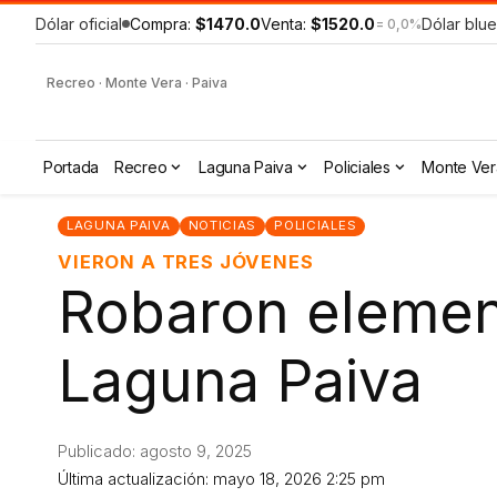
Dólar oficial
Compra:
$1470.0
Venta:
$1520.0
Dólar blue
= 0,0%
Recreo · Monte Vera · Paiva
Portada
Recreo
Laguna Paiva
Policiales
Monte Ver
LAGUNA PAIVA
NOTICIAS
POLICIALES
VIERON A TRES JÓVENES
Robaron element
Laguna Paiva
Publicado: agosto 9, 2025
Última actualización: mayo 18, 2026 2:25 pm