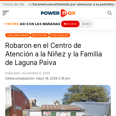
equipamiento Suramericanos
Temas del día
Detenido por amenazar a su padre
Imputaciones 
AHORA:
ASÍ SON LAS MAÑANAS
EN VIVO
RADIO
LAGUNA PAIVA
NOTICIAS
POLICIALES
Robaron en el Centro de
Atención a la Niñez y la Familia
de Laguna Paiva
Publicado: noviembre 6, 2025
Última actualización: mayo 18, 2026 2:19 pm