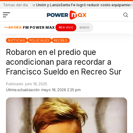
partido de Unión y Lanús
Temas del día
Santa Fe logró reducir costo equipamiento Surame
AHORA:
FM POWER MAX
EN VIVO
RADIO
NOTICIAS
POLICIALES
RECREO
Robaron en el predio que
acondicionan para recordar a
Francisco Sueldo en Recreo Sur
Publicado: julio 18, 2025
Última actualización: mayo 18, 2026 2:25 pm