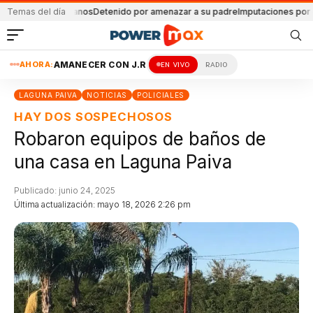
 Suramericanos
Temas del día
Detenido por amenazar a su padre
Imputaciones por el geriátr
AHORA:
AMANECER CON J.R
EN VIVO
RADIO
LAGUNA PAIVA
NOTICIAS
POLICIALES
HAY DOS SOSPECHOSOS
Robaron equipos de baños de
una casa en Laguna Paiva
Publicado: junio 24, 2025
Última actualización: mayo 18, 2026 2:26 pm