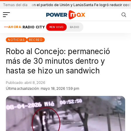
Detenida en el partido de Unión y Lanús
Temas del día
Santa Fe logró reducir costo equi
AHORA:
RADIO CITY
EN VIVO
RADIO
NOTICIAS
RECREO
Robo al Concejo: permaneció
más de 30 minutos dentro y
hasta se hizo un sandwich
Publicado: abril 8, 2026
Última actualización: mayo 18, 2026 1:59 pm