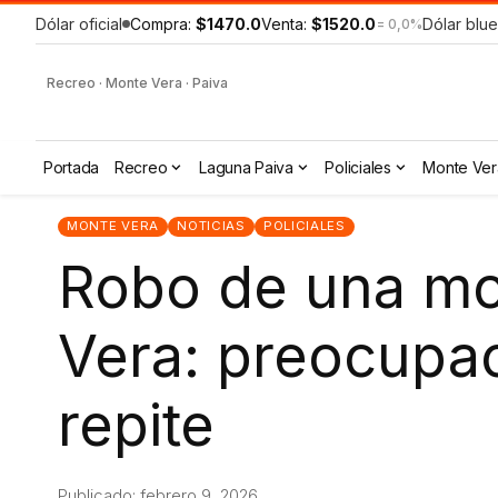
Dólar oficial
Compra:
$1470.0
Venta:
$1520.0
Dólar blue
= 0,0%
Recreo · Monte Vera · Paiva
Portada
Recreo
Laguna Paiva
Policiales
Monte Ver
MONTE VERA
NOTICIAS
POLICIALES
Robo de una mo
Vera: preocupa
repite
Publicado: febrero 9, 2026