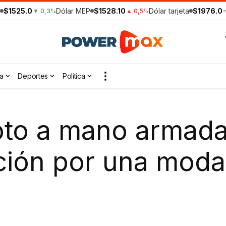
$1525.0
Dólar MEP
$1528.10
Dólar tarjeta
$1976.0
▼ 0,3%
▲ 0,5%
a
Deportes
Política
to a mano armad
ción por una moda