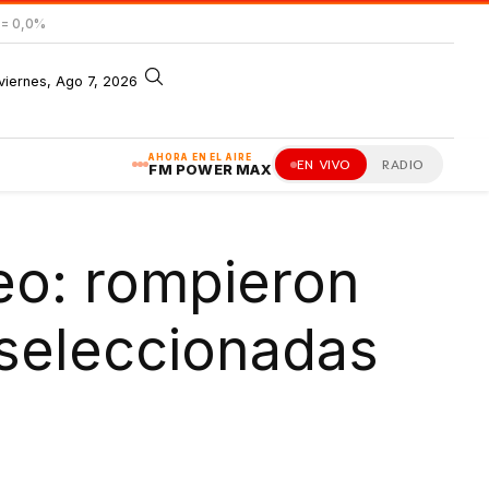
= 0,0%
viernes, Ago 7, 2026
AHORA EN EL AIRE
EN VIVO
RADIO
FM POWER MAX
eo: rompieron
 seleccionadas