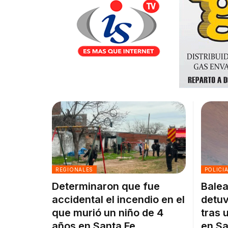
REGIONALES
POLICI
Determinaron que fue
Balea
accidental el incendio en el
detuv
que murió un niño de 4
tras 
años en Santa Fe
en Sa