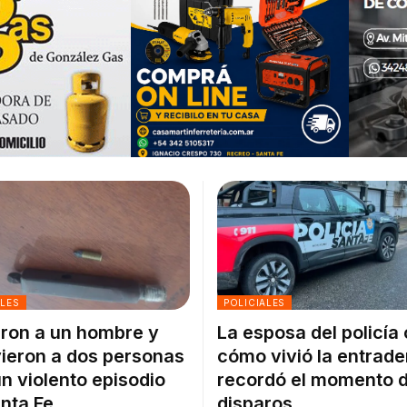
ALES
POLICIALES
ron a un hombre y
La esposa del policía
ieron a dos personas
cómo vivió la entrade
un violento episodio
recordó el momento d
nta Fe
disparos