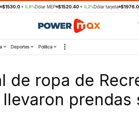
$1530.0
Dólar MEP
$1520.40
Dólar tarjeta
$1976.0
▼ 0,6%
▼ 0,2%
a
Deportes
Política
l de ropa de Recr
e llevaron prendas