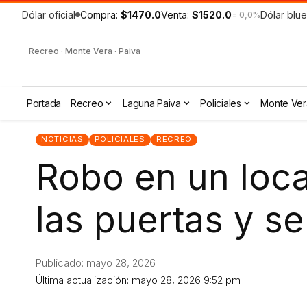
Dólar oficial
Compra:
$1470.0
Venta:
$1520.0
Dólar blue
= 0,0%
Recreo · Monte Vera · Paiva
Portada
Recreo
Laguna Paiva
Policiales
Monte Ver
NOTICIAS
POLICIALES
RECREO
Robo en un loca
las puertas y s
Publicado: mayo 28, 2026
Última actualización: mayo 28, 2026 9:52 pm