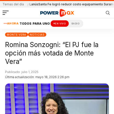
 de Unión y Lanús
Temas del día
Santa Fe logró reducir costo equipamiento Suramericano
AHORA:
TODOS PARA UNO
EN VIVO
RADIO
MONTE VERA
NOTICIAS
Romina Sonzogni: “El PJ fue la
opción más votada de Monte
Vera”
Publicado: julio 1, 2025
Última actualización: mayo 18, 2026 2:26 pm