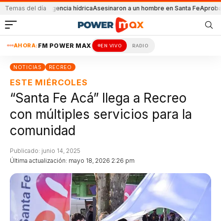
 la emergencia hídrica
Temas del día
Asesinaron a un hombre en Santa Fe
Aprobaron la le
AHORA:
FM POWER MAX
EN VIVO
RADIO
NOTICIAS
RECREO
ESTE MIÉRCOLES
“Santa Fe Acá” llega a Recreo
con múltiples servicios para la
comunidad
Publicado: junio 14, 2025
Última actualización: mayo 18, 2026 2:26 pm