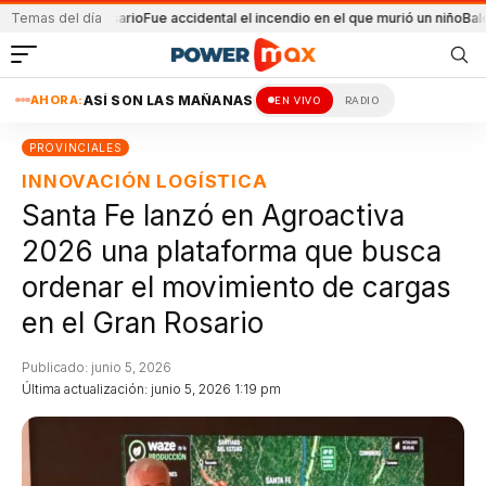
n en Rosario
Temas del día
Fue accidental el incendio en el que murió un niño
Balearon a un
AHORA:
ASÍ SON LAS MAÑANAS
EN VIVO
RADIO
PROVINCIALES
INNOVACIÓN LOGÍSTICA
Santa Fe lanzó en Agroactiva
2026 una plataforma que busca
ordenar el movimiento de cargas
en el Gran Rosario
Publicado: junio 5, 2026
Última actualización: junio 5, 2026 1:19 pm