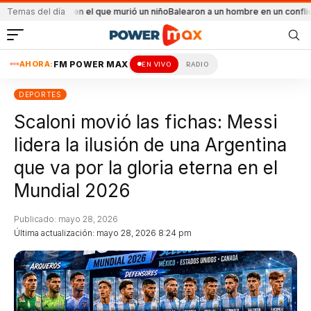
ndio en el que murió un niño
Temas del día
Balearon a un hombre en un conflicto familiar
Más
AHORA:
FM POWER MAX
EN VIVO
RADIO
DEPORTES
Scaloni movió las fichas: Messi
lidera la ilusión de una Argentina
que va por la gloria eterna en el
Mundial 2026
Publicado: mayo 28, 2026
Última actualización: mayo 28, 2026 8:24 pm