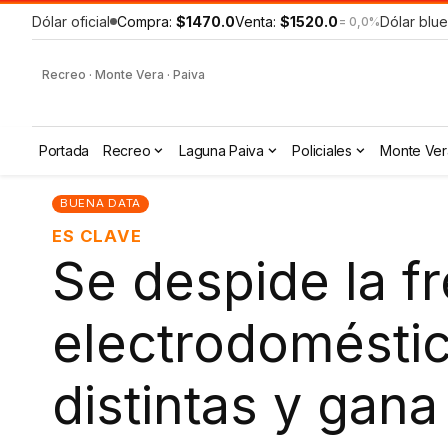
Dólar oficial
Compra:
$1470.0
Venta:
$1520.0
Dólar blue
= 0,0%
Recreo · Monte Vera · Paiva
Portada
Recreo
Laguna Paiva
Policiales
Monte Ver
BUENA DATA
ES CLAVE
Se despide la fr
electrodomésti
distintas y gana