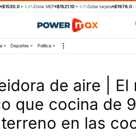
$1530.0
Dólar MEP
$1521.10
Dólar tarjeta
$1976.0
▼ 0,6%
▼ 0,1%
=
a
Deportes
Política
eidora de aire | El
co que cocina de 
 terreno en las co