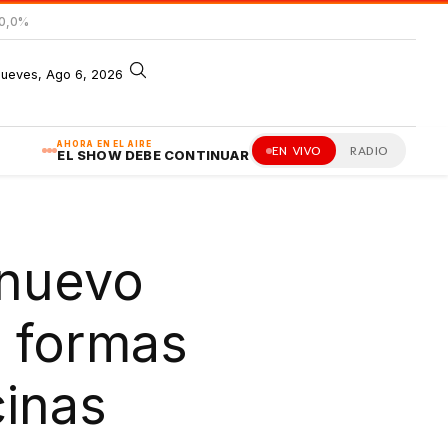
 0,0%
jueves, Ago 6, 2026
AHORA EN EL AIRE
EN VIVO
RADIO
EL SHOW DEBE CONTINUAR
 nuevo
9 formas
cinas