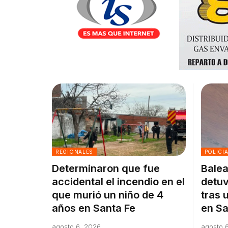
REGIONALES
POLICI
Determinaron que fue
Balea
accidental el incendio en el
detuv
que murió un niño de 4
tras 
años en Santa Fe
en Sa
agosto 6, 2026
agosto 