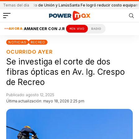
n el partido de Unión y Lanús
Temas del día
Santa Fe logró reducir costo equipamiento S
AHORA:
AMANECER CON J.R
EN VIVO
RADIO
NOTICIAS
RECREO
OCURRIDO AYER
Se investiga el corte de dos
fibras ópticas en Av. Ig. Crespo
de Recreo
Publicado: agosto 12, 2025
Última actualización: mayo 18, 2026 2:25 pm