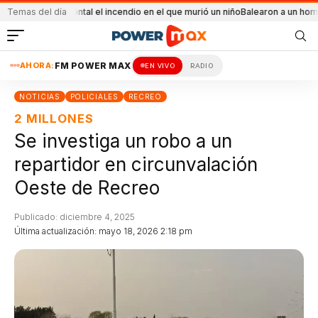
ue accidental el incendio en el que murió un niño
Temas del día
Balearon a un hombre en un 
AHORA:
FM POWER MAX
EN VIVO
RADIO
NOTICIAS
POLICIALES
RECREO
2 MILLONES
Se investiga un robo a un
repartidor en circunvalación
Oeste de Recreo
Publicado: diciembre 4, 2025
Última actualización: mayo 18, 2026 2:18 pm