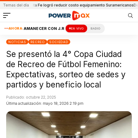
nús
Temas del día
Santa Fe logró reducir costo equipamiento Suramericanos
Detenido por
AHORA:
AMANECER CON J.R
EN VIVO
RADIO
NOTICIAS
RECREO
SOCIEDAD
Se presentó la 4° Copa Ciudad
de Recreo de Fútbol Femenino:
Expectativas, sorteo de sedes y
partidos y beneficio local
Publicado: octubre 22, 2025
Última actualización: mayo 18, 2026 2:19 pm