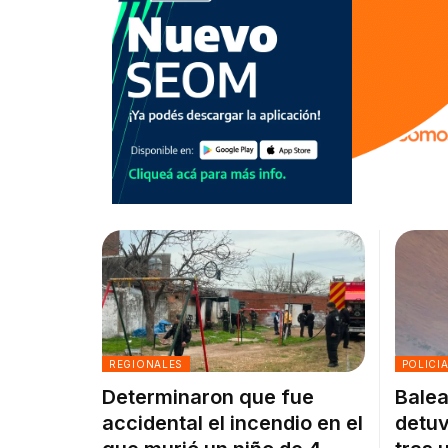
REGIONALES
POLICI
Determinaron que fue
Balea
accidental el incendio en el
detuv