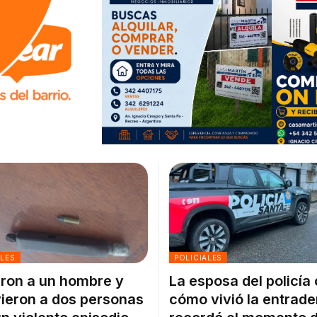
ALES
POLICIALES
ron a un hombre y
La esposa del policía
ieron a dos personas
cómo vivió la entrade