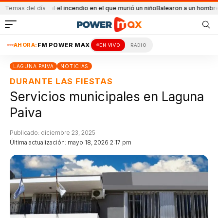
idental el incendio en el que murió un niño
Temas del día
Balearon a un hombre en un confli
AHORA:
FM POWER MAX
EN VIVO
RADIO
LAGUNA PAIVA
NOTICIAS
DURANTE LAS FIESTAS
Servicios municipales en Laguna
Paiva
Publicado: diciembre 23, 2025
Última actualización: mayo 18, 2026 2:17 pm