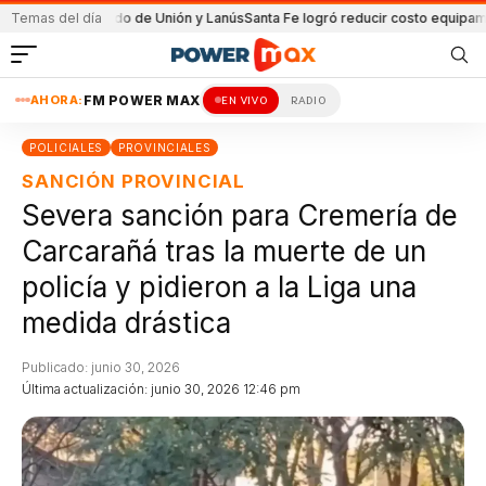
 el partido de Unión y Lanús
Temas del día
Santa Fe logró reducir costo equipamiento Su
AHORA:
FM POWER MAX
EN VIVO
RADIO
POLICIALES
PROVINCIALES
SANCIÓN PROVINCIAL
Severa sanción para Cremería de
Carcarañá tras la muerte de un
policía y pidieron a la Liga una
medida drástica
Publicado: junio 30, 2026
Última actualización: junio 30, 2026 12:46 pm