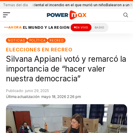
o
Fue accidental el incendio en el que murió un niño
Temas del día
Balearon a un hombre en u
AHORA:
EL MUNDO Y LA REGIÓN
EN VIVO
RADIO
NOTICIAS
POLÍTICA
RECREO
ELECCIONES EN RECREO
Silvana Appiani votó y remarcó la
importancia de “hacer valer
nuestra democracia”
Publicado: junio 29, 2025
Última actualización: mayo 18, 2026 2:26 pm