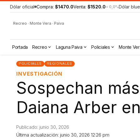
Dólar oficial
Compra:
$1470.0
Venta:
$1520.0
Dólar blue
= 0,0%
Recreo · Monte Vera · Paiva
Portada
Recreo
Laguna Paiva
Policiales
Monte Ver
POLICIALES
REGIONALES
INVESTIGACIÓN
Sospechan más i
Daiana Arber en
Publicado: junio 30, 2026
Última actualización: junio 30, 2026 12:26 pm