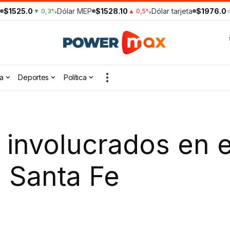
$1525.0
Dólar MEP
$1528.10
Dólar tarjeta
$1976.0
▼ 0,3%
▲ 0,5%
a
Deportes
Política
nvolucrados en el
 Santa Fe