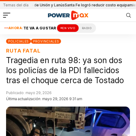
l partido de Unión y Lanús
Temas del día
Santa Fe logró reducir costo equipamiento Sura
AHORA:
TE VA A GUSTAR
EN VIVO
RADIO
POLICIALES
PROVINCIALES
RUTA FATAL
Tragedia en ruta 98: ya son dos
los policías de la PDI fallecidos
tras el choque cerca de Tostado
Publicado: mayo 29, 2026
Última actualización: mayo 29, 2026 9:31 am