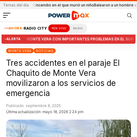
ental el incendio en el que murió un niño
Temas del día
Balearon a un hombre en un conflict
AHORA:
RADIO CITY
EN VIVO
RADIO
RECREO Y MONTE VERA CON IMPORTANTES PROBLEMAS EN EL SUMINISTR
ALERTA
MONTE VERA
NOTICIAS
Tres accidentes en el paraje El
Chaquito de Monte Vera
movilizaron a los servicios de
emergencia
Publicado: septiembre 8, 2025
Última actualización: mayo 18, 2026 2:24 pm