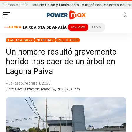
 en el partido de Unión y Lanús
Temas del día
Santa Fe logró reducir costo equipamiento
AHORA:
LA REVISTA DE ANALÍA
EN VIVO
RADIO
LAGUNA PAIVA
NOTICIAS
POLICIALES
Un hombre resultó gravemente
herido tras caer de un árbol en
Laguna Paiva
Publicado: febrero 1, 2026
Última actualización: mayo 18, 2026 2:01 pm