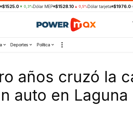
$1525.0
Dólar MEP
$1528.10
Dólar tarjeta
$1976.0
▼ 0,3%
▲ 0,5%
a
Deportes
Política
o años cruzó la ca
n auto en Laguna 