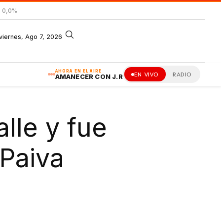
= 0,0%
viernes, Ago 7, 2026
AHORA EN EL AIRE
EN VIVO
RADIO
AMANECER CON J.R
lle y fue
Paiva