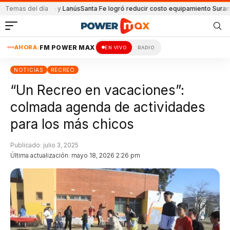
 Unión y Lanús
Temas del día
Santa Fe logró reducir costo equipamiento Suramericanos
De
AHORA:
FM POWER MAX
EN VIVO
RADIO
NOTICIAS
RECREO
“Un Recreo en vacaciones”:
colmada agenda de actividades
para los más chicos
Publicado: julio 3, 2025
Última actualización: mayo 18, 2026 2:26 pm