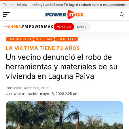
tido de Unión y Lanús
Temas del día
Santa Fe logró reducir costo equipamiento Surameric
AHORA:
FM POWER MAX
EN VIVO
RADIO
LAGUNA PAIVA
NOTICIAS
POLICIALES
LA VÍCTIMA TIENE 73 AÑOS
Un vecino denunció el robo de
herramientas y materiales de su
vivienda en Laguna Paiva
Publicado: agosto 8, 2025
Última actualización: mayo 18, 2026 2:25 pm