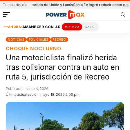
ida en el partido de Unión y Lanús
Temas del día
Santa Fe logró reducir costo equipamie
AHORA:
AMANECER CON J.R
EN VIVO
RADIO
NOTICIAS
POLICIALES
RECREO
CHOQUE NOCTURNO
Una motociclista finalizó herida
tras colisionar contra un auto en
ruta 5, jurisdicción de Recreo
Publicado: marzo 4, 2026
Última actualización: mayo 18, 2026 2:00 pm