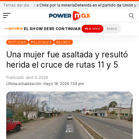
ullaro viaja a Chile por la minería
Temas del día
Detenida en el partido de Unión y Lanús
San
AHORA:
EL SHOW DEBE CONTINUAR
EN VIVO
RADIO
NOTICIAS
POLICIALES
RECREO
Una mujer fue asaltada y resultó
herida el cruce de rutas 11 y 5
Publicado: abril 4, 2026
Última actualización: mayo 18, 2026 1:59 pm