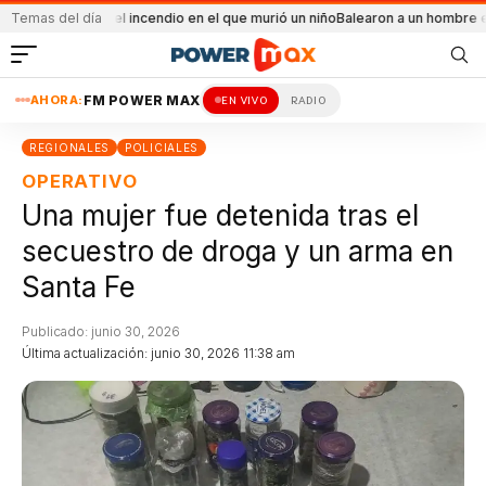
idental el incendio en el que murió un niño
Temas del día
Balearon a un hombre en un confli
AHORA:
FM POWER MAX
EN VIVO
RADIO
REGIONALES
POLICIALES
OPERATIVO
Una mujer fue detenida tras el
secuestro de droga y un arma en
Santa Fe
Publicado: junio 30, 2026
Última actualización: junio 30, 2026 11:38 am