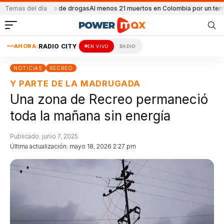
y secuestro de drogas
Temas del día
Al menos 21 muertos en Colombia por un terremoto
A
AHORA:
RADIO CITY
EN VIVO
RADIO
NOTICIAS
RECREO
Y PARTE DE LA MADRUGADA
Una zona de Recreo permaneció
toda la mañana sin energía
Publicado: junio 7, 2025
Última actualización: mayo 18, 2026 2:27 pm