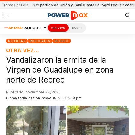
etenida en el partido de Unión y Lanús
Temas del día
Santa Fe logró reducir costo equip
AHORA:
RADIO CITY
EN VIVO
RADIO
NOTICIAS
POLICIALES
RECREO
OTRA VEZ...
Vandalizaron la ermita de la
Virgen de Guadalupe en zona
norte de Recreo
Publicado: noviembre 24, 2025
Última actualización: mayo 18, 2026 2:18 pm