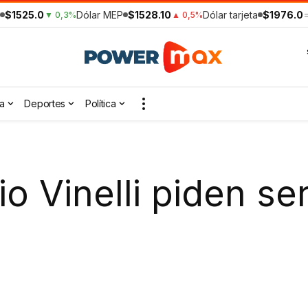
$1525.0
Dólar MEP
$1528.10
Dólar tarjeta
$1976.0
▼ 0,3%
▲ 0,5%
a
Deportes
Política
o Vinelli piden se