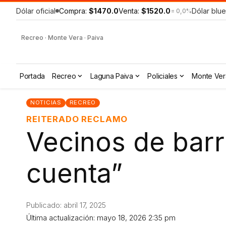
Dólar oficial
Compra:
$1470.0
Venta:
$1520.0
Dólar blue
= 0,0%
Recreo · Monte Vera · Paiva
Portada
Recreo
Laguna Paiva
Policiales
Monte Ver
NOTICIAS
RECREO
REITERADO RECLAMO
Vecinos de barri
cuenta”
Publicado: abril 17, 2025
Última actualización: mayo 18, 2026 2:35 pm