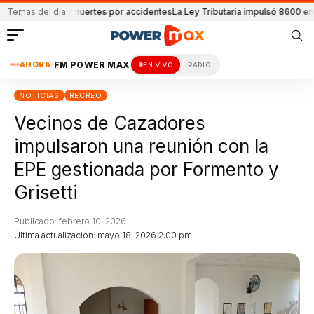
ortaron 32 muertes por accidentes
Temas del día
La Ley Tributaria impulsó 8600 empleos
S
AHORA:
FM POWER MAX
EN VIVO
RADIO
NOTICIAS
RECREO
Vecinos de Cazadores
impulsaron una reunión con la
EPE gestionada por Formento y
Grisetti
Publicado: febrero 10, 2026
Última actualización: mayo 18, 2026 2:00 pm