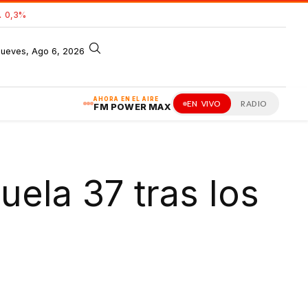
 0,3%
jueves, Ago 6, 2026
AHORA EN EL AIRE
EN VIVO
RADIO
FM POWER MAX
uela 37 tras los