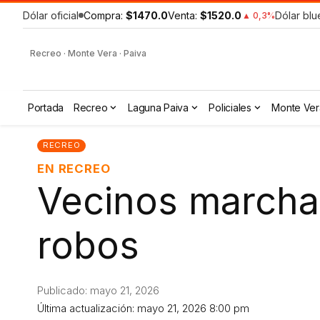
Dólar oficial
Compra:
$1470.0
Venta:
$1520.0
Dólar blu
▲ 0,3%
Recreo · Monte Vera · Paiva
Portada
Recreo
Laguna Paiva
Policiales
Monte Ver
RECREO
EN RECREO
Vecinos marchar
robos
Publicado: mayo 21, 2026
Última actualización: mayo 21, 2026 8:00 pm