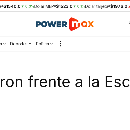
e
$1540.0
Dólar MEP
$1523.0
Dólar tarjeta
$1976.0
▼ 0,3%
▼ 0,1%
▲
a
Deportes
Política
on frente a la Esc