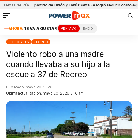
nida en el partido de Unión y Lanús
Temas del día
Santa Fe logró reducir costo equipami
AHORA:
TE VA A GUSTAR
EN VIVO
RADIO
POLICIALES
RECREO
Violento robo a una madre
cuando llevaba a su hijo a la
escuela 37 de Recreo
Publicado: mayo 20, 2026
Última actualización: mayo 20, 2026 8:16 am