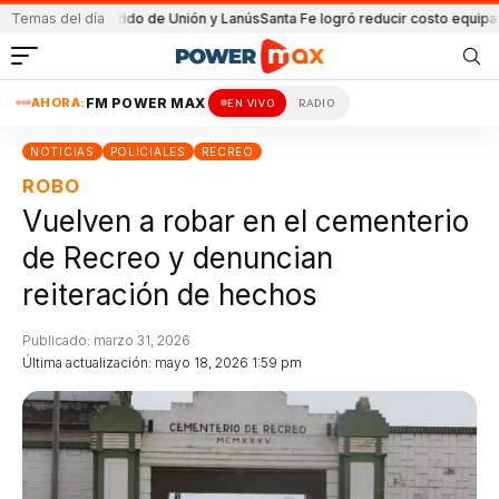
en el partido de Unión y Lanús
Temas del día
Santa Fe logró reducir costo equipamiento 
AHORA:
FM POWER MAX
EN VIVO
RADIO
NOTICIAS
POLICIALES
RECREO
ROBO
Vuelven a robar en el cementerio
de Recreo y denuncian
reiteración de hechos
Publicado: marzo 31, 2026
Última actualización: mayo 18, 2026 1:59 pm