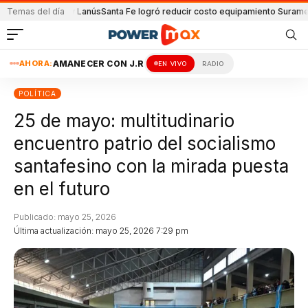
e Unión y Lanús
Temas del día
Santa Fe logró reducir costo equipamiento Suramericanos
De
AHORA:
AMANECER CON J.R
EN VIVO
RADIO
POLÍTICA
25 de mayo: multitudinario
encuentro patrio del socialismo
santafesino con la mirada puesta
en el futuro
Publicado: mayo 25, 2026
Última actualización: mayo 25, 2026 7:29 pm