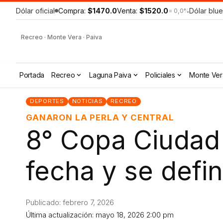
Dólar oficial
Compra:
$1470.0
Venta:
$1520.0
Dólar blue
= 0,0%
Recreo · Monte Vera · Paiva
Portada
Recreo
Laguna Paiva
Policiales
Monte Ver
DEPORTES
NOTICIAS
RECREO
GANARON LA PERLA Y CENTRAL
8° Copa Ciudad
fecha y se defin
Publicado: febrero 7, 2026
Última actualización: mayo 18, 2026 2:00 pm