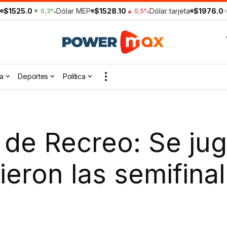
$1525.0
Dólar MEP
$1528.10
Dólar tarjeta
$1976.0
▼ 0,3%
▲ 0,5%
a
Deportes
Política
 de Recreo: Se ju
ieron las semifina