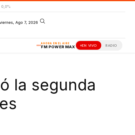
= 0,0%
viernes, Ago 7, 2026
AHORA EN EL AIRE
EN VIVO
RADIO
FM POWER MAX
gó la segunda
les