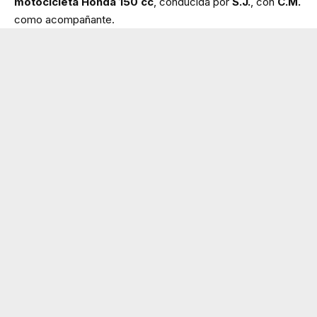
motocicleta Honda 150 cc
, conducida por
S.J.
, con
C.M.
como acompañante.