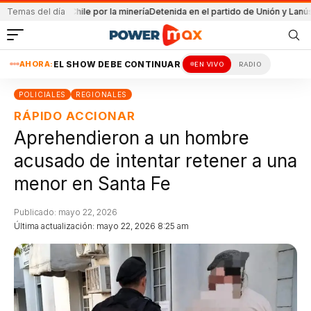
o viaja a Chile por la minería
Temas del día
Detenida en el partido de Unión y Lanús
Santa Fe
AHORA:
EL SHOW DEBE CONTINUAR
EN VIVO
RADIO
POLICIALES
REGIONALES
RÁPIDO ACCIONAR
Aprehendieron a un hombre
acusado de intentar retener a una
menor en Santa Fe
Publicado: mayo 22, 2026
Última actualización: mayo 22, 2026 8:25 am