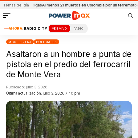
stro de drogas
Temas del día
Al menos 21 muertos en Colombia por un terremoto
Adorni d
AHORA:
RADIO CITY
EN VIVO
RADIO
MONTE VERA
POLICIALES
Asaltaron a un hombre a punta de
pistola en el predio del ferrocarril
de Monte Vera
Publicado: julio 3, 2026
Última actualización: julio 3, 2026 7:40 pm