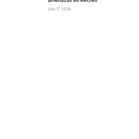
amenazas en Recreo
julio 17, 2026