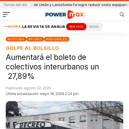
el partido de Unión y Lanús
Temas del día
Santa Fe logró reducir costo equipamiento Sur
AHORA:
LA REVISTA DE ANALÍA
EN VIVO
RADIO
NOTICIAS
RECREO
REGIONALES
GOLPE AL BOLSILLO
Aumentará el boleto de
colectivos interurbanos un
27,89%
Publicado: agosto 22, 2025
Última actualización: mayo 18, 2026 2:24 pm