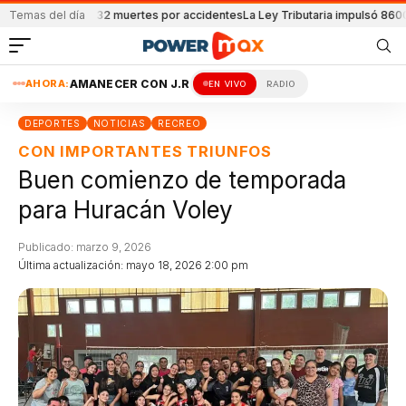
 reportaron 32 muertes por accidentes
Temas del día
La Ley Tributaria impulsó 8600 empl
AHORA:
AMANECER CON J.R
EN VIVO
RADIO
DEPORTES
NOTICIAS
RECREO
CON IMPORTANTES TRIUNFOS
Buen comienzo de temporada
para Huracán Voley
Publicado: marzo 9, 2026
Última actualización: mayo 18, 2026 2:00 pm