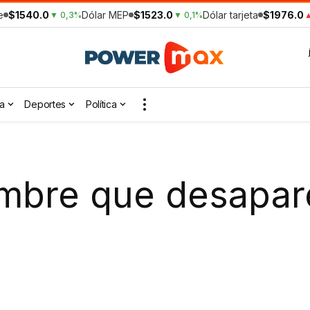
e
$1540.0
Dólar MEP
$1523.0
Dólar tarjeta
$1976.0
▼ 0,3%
▼ 0,1%
▲
a
Deportes
Política
mbre que desapar