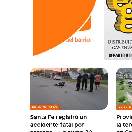
PROVINCIALES
REGION
Santa Fe registró un
Provi
accidente fatal por
la te