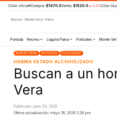
Dólar oficial
Compra:
$1470.0
Venta:
$1520.0
Dólar blu
▲ 0,3%
Recreo · Monte Vera · Paiva
Portada
Recreo
Laguna Paiva
Policiales
Monte Ver
MONTE VERA
NOTICIAS
POLICIALES
HABRÍA ESTADO ALCOHOLIZADO
Buscan a un ho
Vera
Publicado: junio 30, 2025
Última actualización: mayo 18, 2026 2:26 pm