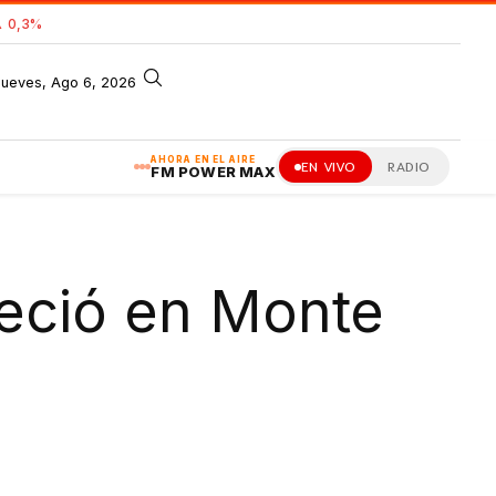
 0,3%
jueves, Ago 6, 2026
AHORA EN EL AIRE
EN VIVO
RADIO
FM POWER MAX
eció en Monte