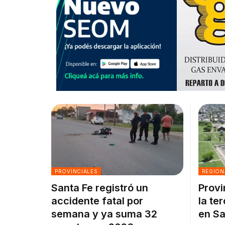
PROVINCIALES
REGION
Santa Fe registró un
Provi
accidente fatal por
la te
semana y ya suma 32
en Sa