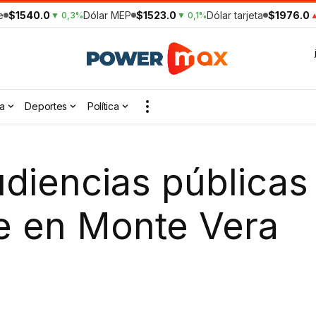
e
$1540.0
Dólar MEP
$1523.0
Dólar tarjeta
$1976.0
▼ 0,3%
▼ 0,1%
▲
a
Deportes
Política
udiencias pública
e en Monte Vera