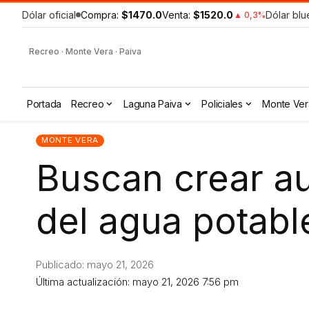
Dólar oficial
Compra:
$1470.0
Venta:
$1520.0
Dólar blu
▲ 0,3%
Recreo · Monte Vera · Paiva
Portada
Recreo
Laguna Paiva
Policiales
Monte Ver
MONTE VERA
Buscan crear a
del agua potabl
Publicado: mayo 21, 2026
Última actualización: mayo 21, 2026 7:56 pm