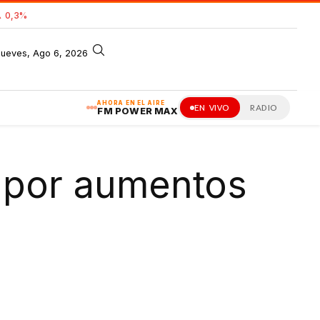
 0,3%
jueves, Ago 6, 2026
AHORA EN EL AIRE
EN VIVO
RADIO
FM POWER MAX
s por aumentos