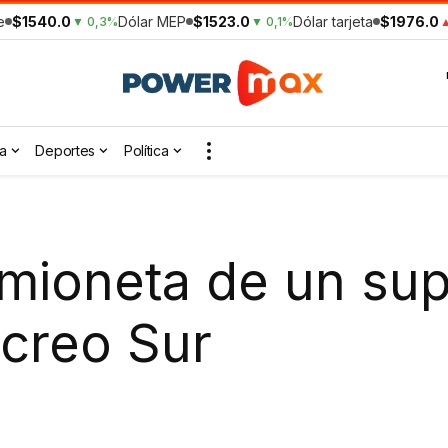
e
$1540.0
Dólar MEP
$1523.0
Dólar tarjeta
$1976.0
▼ 0,3%
▼ 0,1%
▲
a
Deportes
Política
mioneta de un su
ecreo Sur