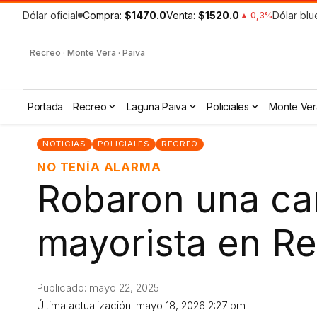
Dólar oficial
Compra:
$1470.0
Venta:
$1520.0
Dólar blu
▲ 0,3%
Recreo · Monte Vera · Paiva
Portada
Recreo
Laguna Paiva
Policiales
Monte Ver
NOTICIAS
POLICIALES
RECREO
NO TENÍA ALARMA
Robaron una ca
mayorista en R
Publicado: mayo 22, 2025
Última actualización: mayo 18, 2026 2:27 pm