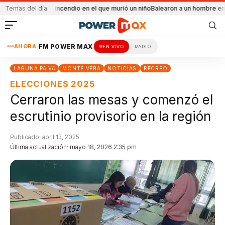
ntal el incendio en el que murió un niño
Temas del día
Balearon a un hombre en un conflicto
AHORA:
FM POWER MAX
EN VIVO
RADIO
LAGUNA PAIVA
MONTE VERA
NOTICIAS
RECREO
ELECCIONES 2025
Cerraron las mesas y comenzó el
escrutinio provisorio en la región
Publicado: abril 13, 2025
Última actualización: mayo 18, 2026 2:35 pm