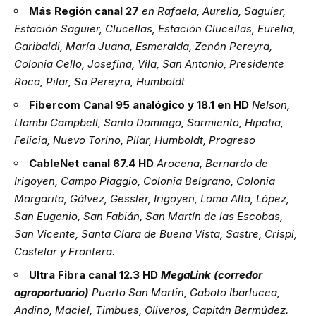
Más Región canal 27
en Rafaela, Aurelia, Saguier,
Estación Saguier, Clucellas, Estación Clucellas, Eurelia,
Garibaldi, María Juana, Esmeralda, Zenón Pereyra,
Colonia Cello, Josefina, Vila, San Antonio, Presidente
Roca, Pilar, Sa Pereyra, Humboldt
Fibercom Canal 95
analógico y 18.1 en HD
Nelson,
Llambi Campbell, Santo Domingo, Sarmiento, Hipatia,
Felicia, Nuevo Torino, Pilar, Humboldt, Progreso
CableNet canal 67.4 HD
Arocena, Bernardo de
Irigoyen, Campo Piaggio, Colonia Belgrano, Colonia
Margarita, Gálvez, Gessler, Irigoyen, Loma Alta, López,
San Eugenio, San Fabián, San Martín de las Escobas,
San Vicente, Santa Clara de Buena Vista, Sastre, Crispi,
Castelar y Frontera.
Ultra Fibra canal 12.3 HD
MegaLink
(corredor
agroportuario)
Puerto San Martin, Gaboto Ibarlucea,
Andino, Maciel, Timbues, Oliveros, Capitán Bermúdez.