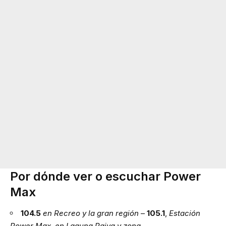
Por dónde ver o escuchar Power
Max
104.5
en Recreo y la gran región
–
105.1
,
Estación
Power Max, en Laguna Paiva y zona
.